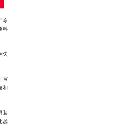
于原
原料
例失
间宣
技和
男装
比越