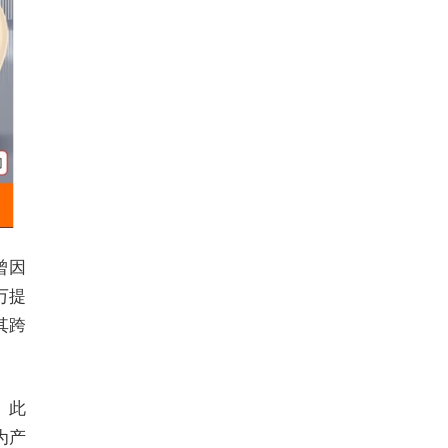
曾因
万提
其跨
。此
为产