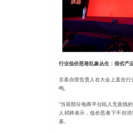
行业
低价恶卷
乱象
丛生
：
假劣产
京喜自营负责人在大会上直击行
鸣。
“当前部分电商平台陷入无底线
人祁婷表示，低价恶卷下不但消
基。