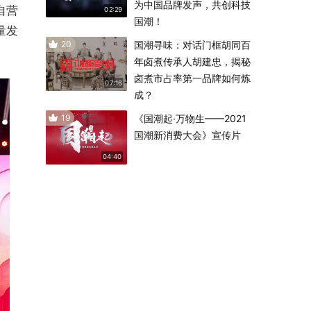
为中国品牌发声，共创科技
自营
02:29
国潮！
量发
20
国潮寻味：对话门框胡同百
年卤煮传承人胡建忠，揭秘
卤煮市占率第一品牌如何炼
07:16
成？
19
《国潮起·万物生——2021
国潮新消费大会》宣传片
04:40