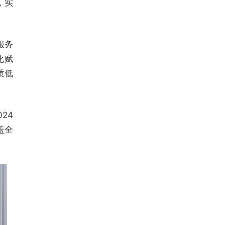
，实
服务
化赋
质低
24
盖全