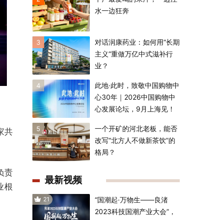
水一边狂奔
对话润康药业：如何用“长期
3
主义”重做万亿中式滋补行
业？
此地·此时，致敬中国购物中
4
心30年｜2026中国购物中
心发展论坛，9月上海见！
一个开矿的河北老板，能否
5
家共
改写“北方人不做新茶饮”的
格局？
负责
最新视频
业根
21
“国潮起·万物生——良渚
2023科技国潮产业大会”，