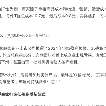
短袖T恤为例，商家除了承担商品成本和物流、营销、运营成
耗，每件T恤总成本10.7元，最后亏本0.8元，卖得越多，亏
6%，货损比例远低于某平台。
家服饰企业上市公司披露了2024年业绩盈利预警。35家服
，约占总数的66%，这也意味着近七成企业出现亏损。九牧
绩下滑，甚至出现一批老牌男装陷入破产危机。
家赚不到钱，消费者买到劣质产品，最终是‘双输’结局。”京喜
需破壁者，重建可持续商业生态！”
手商家
打造低价高质新范式