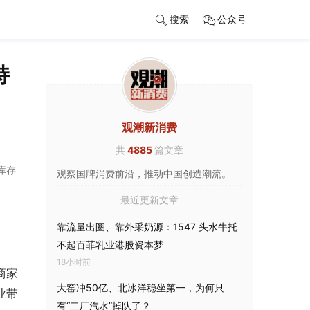
搜索
公众号
持
观潮新消费
共
4885
篇文章
库存
观察国牌消费前沿，推动中国创造潮流。
最近更新文章
靠流量出圈、靠外采奶源：1547 头水牛托
不起百菲乳业港股资本梦
18小时前
商家
大窑冲50亿、北冰洋稳坐第一，为何只
业带
有“二厂汽水”掉队了？