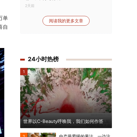
2天前
万单
阅读我的更多文章
喜自
24小时热榜
1
世界以C-Beauty呼唤我，我们如何作答
中产最爱喝的果汁，一边注
2