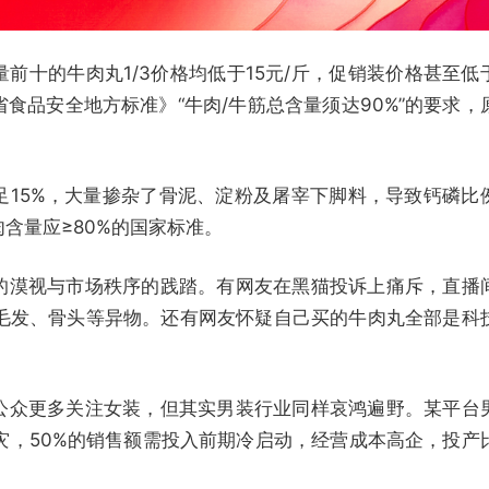
前十的牛肉丸1/3价格均低于15元/斤，促销装价格甚至低
食品安全地方标准》“牛肉/牛筋总含量须达90%”的要求，
足15%，大量掺杂了骨泥、淀粉及屠宰下脚料，导致钙磷比
含量应≥80%的国家标准。
的漠视与市场秩序的践踏。有网友在黑猫投诉上痛斥，直播
来毛发、骨头等异物。还有网友怀疑自己买的牛肉丸全部是科
公众更多关注女装，但其实男装行业同样哀鸿遍野。某平台
灾，50%的销售额需投入前期冷启动，经营成本高企，投产