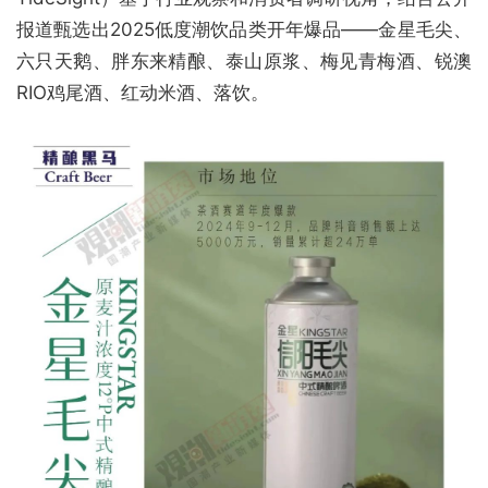
报道甄选出2025低度潮饮品类开年爆品——金星毛尖、
六只天鹅、胖东来精酿、泰山原浆、梅见青梅酒、锐澳
RIO鸡尾酒、红动米酒、落饮。