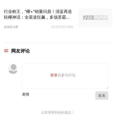
行业称王，"椰+"销量问鼎！清蓝再造
轻椰神话：全渠道狂飙，多场景霸
榜！
03月03日 22时
观潮新消费
网友评论
登录
后参与讨论
表情
发表
让世界听到你的观点！