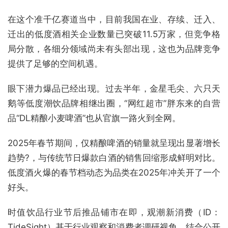
在这个准千亿赛道当中，目前我国在业、存续、迁入、
迁出的低度酒相关企业数量已突破11.5万家，但竞争格
局分散，各细分领域尚未有头部出现，这也为品牌竞争
提供了足够的空间机遇。
眼下潜力爆品已经出现。过去半年，金星毛尖、六只天
鹅等低度潮饮品牌相继出圈，“网红超市”胖东来的自营
品“DL精酿小麦啤酒”也从官旗一路火到全网。
2025年春节期间，仅精酿啤酒的销量就呈现出显著增长
趋势?，与传统节日爆款白酒的销售回缩形成鲜明对比。
低度酒火爆的春节档动态为品类在2025年冲关开了一个
好头。
时值饮品行业节后推品铺市在即，观潮新消费（ID：
TideSight）基于行业观察和消费者调研视角，结合公开