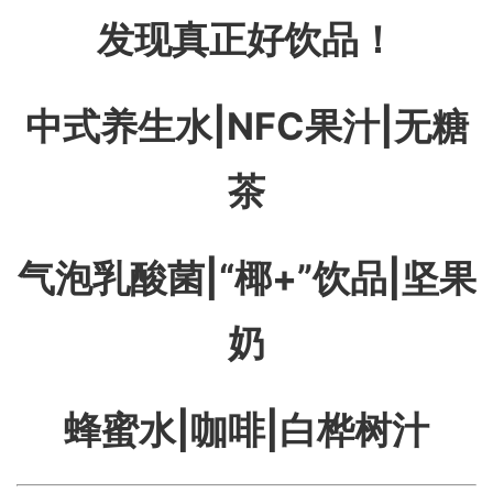
发现真正好饮品！
中式养生水|NFC果汁|无糖
茶
气泡乳酸菌|“椰+”饮品|坚果
奶
蜂蜜水|咖啡|白桦树汁