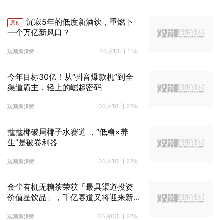
沉寂5年的低度新酒饮，重燃下
原创
一个万亿新风口？
03月13日 11时
观潮新消费
今年目标30亿！从“抖音爆款机”到全
渠道霸主，轻上的崛起密码
03月10日 22时
观潮新消费
蔻蔻椰破局椰子水赛道 ，“低糖×养
生”是破卷利器
03月10日 22时
观潮新消费
金尘有机无糖茶荣获「最具渠道投资
价值星饮品」，千亿赛道又将迎来新
机遇？
03月03日 22时
观潮新消费