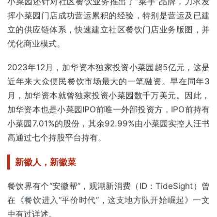
小菜园还针对社区餐饮业务推出了“菜手”品牌，力求发
挥小菜园门店成功营运累积的经验，特别是营运及已建
立的供应链体系，快速建立社区餐饮门店业务版图，并
优化商业模式。
2023年12月，加华资本独家投资小菜园超5亿元，这是
近年来大众便民餐饮市场最大的一笔融资。早在同年3
月，加华资本就曾独家投资小菜园数千万美元。因此，
加华资本也是小菜园IPO前唯一外部投资方，IPO前持有
小菜园7.01%的股份，其余92.99%由小菜园实控人汪书
高通过七个持股平台持有。
新徽人，新徽菜
餐饮界有个“安徽帮”，观潮新消费（ID：TideSight）曾
在《
餐饮进入“平价时代”，这支地方队开始崛起
》一文
中有过详述。