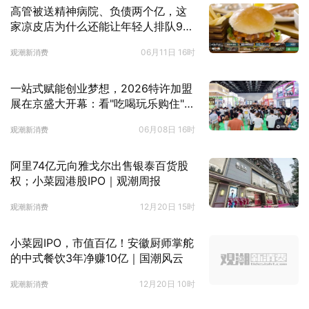
高管被送精神病院、负债两个亿，这
家凉皮店为什么还能让年轻人排队9小
时？
06月11日 16时
观潮新消费
一站式赋能创业梦想，2026特许加盟
展在京盛大开幕：看"吃喝玩乐购住"如
何驱动就业与消费新引擎
06月08日 16时
观潮新消费
阿里74亿元向雅戈尔出售银泰百货股
权；小菜园港股IPO｜观潮周报
12月20日 15时
观潮新消费
小菜园IPO，市值百亿！安徽厨师掌舵
的中式餐饮3年净赚10亿｜国潮风云
12月20日 10时
观潮新消费