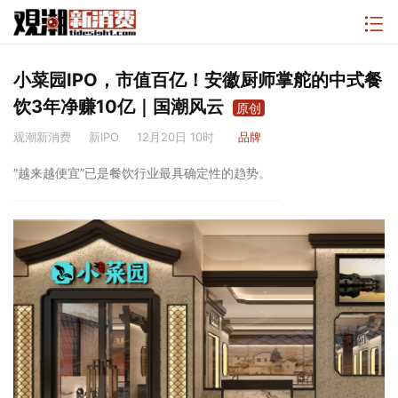
小菜园IPO，市值百亿！安徽厨师掌舵的中式餐
饮3年净赚10亿｜国潮风云
原创
观潮新消费
新IPO
12月20日 10时
品牌
“越来越便宜”已是餐饮行业最具确定性的趋势。