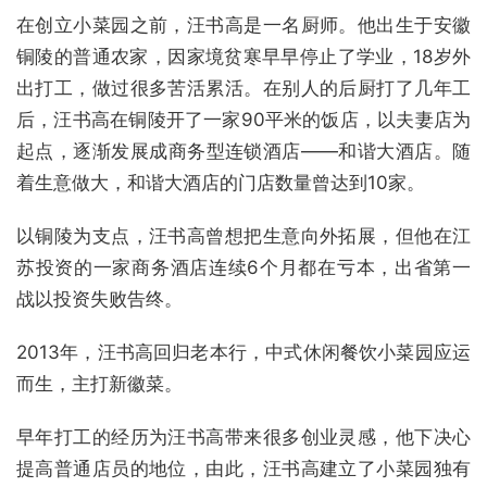
在创立小菜园之前，汪书高是一名厨师。他出生于安徽
铜陵的普通农家，因家境贫寒早早停止了学业，18岁外
出打工，做过很多苦活累活。在别人的后厨打了几年工
后，汪书高在铜陵开了一家90平米的饭店，以夫妻店为
起点，逐渐发展成商务型连锁酒店——和谐大酒店。随
着生意做大，和谐大酒店的门店数量曾达到10家。
以铜陵为支点，汪书高曾想把生意向外拓展，但他在江
苏投资的一家商务酒店连续6个月都在亏本，出省第一
战以投资失败告终。
2013年，汪书高回归老本行，中式休闲餐饮小菜园应运
而生，主打新徽菜。
早年打工的经历为汪书高带来很多创业灵感，他下决心
提高普通店员的地位，由此，汪书高建立了小菜园独有