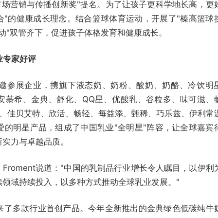
"市场营销与传播创新奖"提名。为了让孩子更科学地长高，更
合"的健康成长理念。结合篮球体育运动，开展了"榛高篮球
运动"双管齐下，促进孩子体格发育和健康成长。
业专家好评
邀参展企业，携旗下液态奶、奶粉、酸奶、奶酪、冷饮明
安慕希、金典、舒化、QQ星、优酸乳、谷粒多、味可滋、
凯、佳贝艾特、欣活、畅轻、每益添、甄稀、巧乐兹、伊利常
爱的明星产品，组成了中国乳业"全明星"阵容，让全球嘉宾
新实力与卓越品质。
s Froment说道："中国的乳制品行业增长令人瞩目，以伊利
续领域持续投入，以多种方式推动全球乳业发展。"
来了多款行业首创产品。今年全新推出的金典绿色低碳纯牛