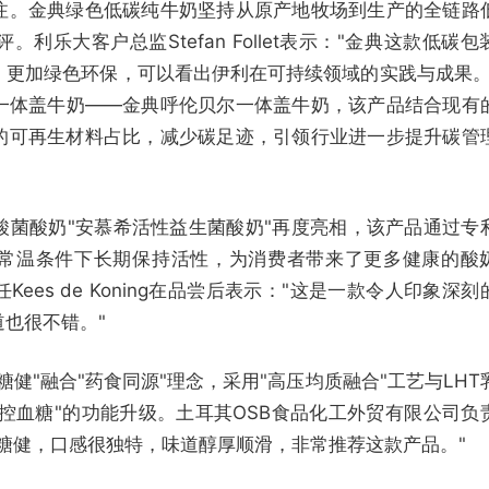
注。金典绿色低碳纯牛奶坚持从原产地牧场到生产的全链路
利乐大客户总监Stefan Follet表示："金典这款低碳包
，更加绿色环保，可以看出伊利在可持续领域的实践与成果。
一体盖牛奶——金典呼伦贝尔一体盖牛奶，该产品结合现有
的可再生材料占比，减少碳足迹，引领行业进一步提升碳管
酸菌酸奶"安慕希活性益生菌酸奶"再度亮相，该产品通过专
常温条件下长期保持活性，为消费者带来了更多健康的酸
ees de Koning在品尝后表示："这是一款令人印象深刻
也很不错。"
健"融合"药食同源"理念，采用"高压均质融合"工艺与LHT
"控血糖"的功能升级。土耳其OSB食品化工外贸有限公司负
糖健，口感很独特，味道醇厚顺滑，非常推荐这款产品。"