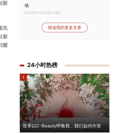
创新
场
2025年01月08日 16时
领先
阅读我的更多文章
创新
闪耀
24小时热榜
1
世界以C-Beauty呼唤我，我们如何作答