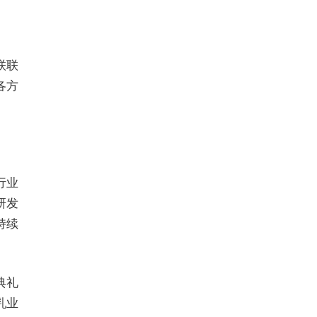
联联
各方
行业
研发
持续
典礼
乳业