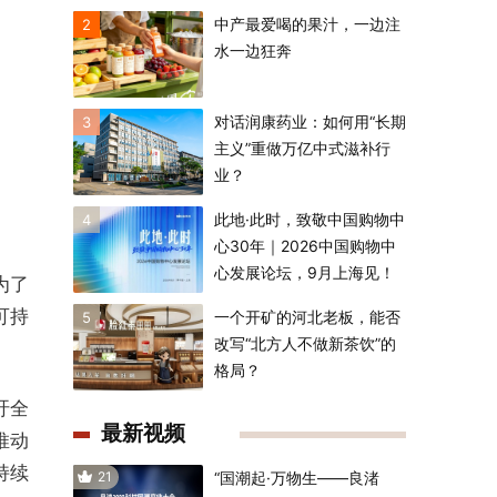
中产最爱喝的果汁，一边注
2
水一边狂奔
对话润康药业：如何用“长期
3
主义”重做万亿中式滋补行
业？
此地·此时，致敬中国购物中
4
心30年｜2026中国购物中
心发展论坛，9月上海见！
为了
可持
一个开矿的河北老板，能否
5
改写“北方人不做新茶饮”的
格局？
吁全
最新视频
推动
持续
21
“国潮起·万物生——良渚