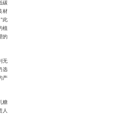
低碳
装材
"此
的植
理的
利无
奶选
的产
乳糖
责人