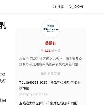
搜索
公众号
乳
美通社
共
744
篇文章
在18个国家和地区设立办事处，拥有遍及全
球各类传统和新兴的媒体的信息发布网络。
最近更新文章
大会
及行
TCL亮相CES 2025：前沿科技驱动智能生
活变革
2025年01月08日 19时
共同
五粮液大型立体3D广告片登陆纽约时报广