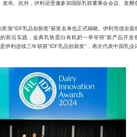
》发布。此外，伊利还受邀参加国际乳联董事会会议、发酵
奖项"IDF乳品创新奖"获奖名单也正式揭晓。伊利凭借全面
的前沿实践，金典乳铁蛋白有机奶一举夺得"新产品开发
是伊利连续三年斩获"IDF乳品创新奖"，再次代表中国乳业