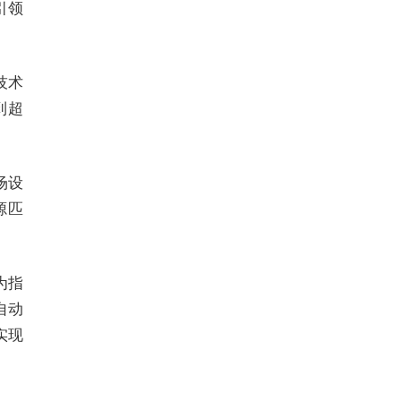
引领
技术
到超
场设
源匹
为指
自动
实现