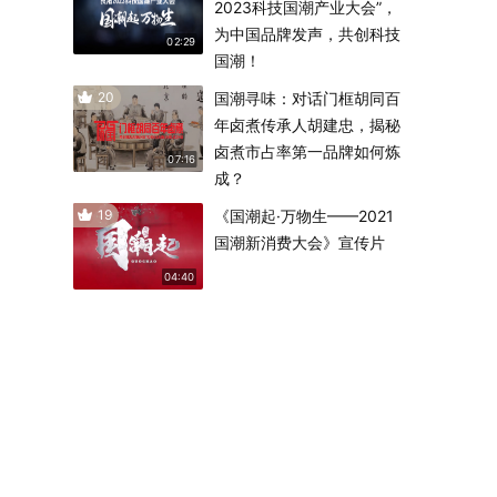
2023科技国潮产业大会”，
为中国品牌发声，共创科技
02:29
国潮！
20
国潮寻味：对话门框胡同百
年卤煮传承人胡建忠，揭秘
卤煮市占率第一品牌如何炼
07:16
成？
19
《国潮起·万物生——2021
国潮新消费大会》宣传片
04:40