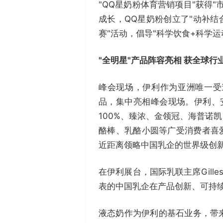
"QQ星奶粉体育营销项目"获得
成长，QQ星奶粉创立了"动补结
赛"活动，倡导"科学饮食+科学
"全明星"产品阵容亮相 获全球行
峰会现场，伊利作为亚洲唯一受
品，集中亮相峰会现场。伊利、
100%、臻浓、金领冠、海普诺
酪棒、乳酪小圆等广受消费者喜
近距离领略中国乳企的世界级创
在伊利展台，国际乳联主席Gille
表的中国乳企在产品创新、可持
液态奶作为伊利的基石业务，带