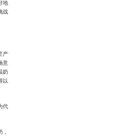
好地
挑战
星产
畅意
温奶
得以
为代
奶，