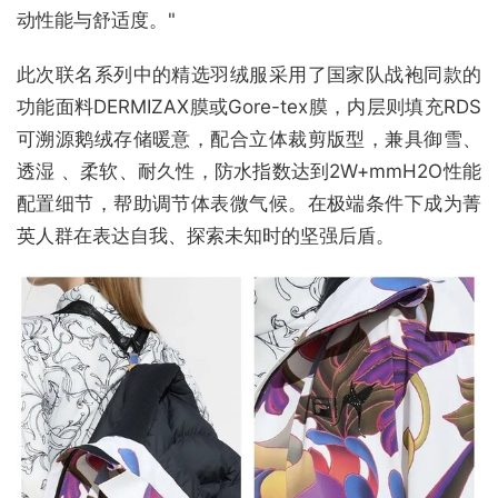
动性能与舒适度。"
此次联名系列中的精选羽绒服采用了国家队战袍同款的
功能面料DERMIZAX膜或Gore-tex膜，内层则填充RDS
可溯源鹅绒存储暖意，配合立体裁剪版型，兼具御雪、
透湿 、柔软、耐久性，防水指数达到2W+mmH2O性能
配置细节，帮助调节体表微气候。在极端条件下成为菁
英人群在表达自我、探索未知时的坚强后盾。