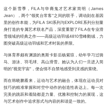
这个新雪季，FILA与华裔鬼才艺术家简明（James
Jean），两个"领奖台常客"之间的联手，调动刻在基因
里的创作本能，为FILA SKI系列与EXPLORE系列分别量
身打造的专属艺术联名产品，深度重塑了FILA在专业滑
雪领域的经典之作——高级运动羽绒4810雪峰鹅绒，力
图突破高级运动羽绒和艺术时装的界限。
与体育界颇有渊源的奥斯卡影后杨紫琼，幼年学习过骑
马、游泳、羽毛球、高山滑雪。她认为人们一旦进入简
明的"视觉宇宙"，便会情不自禁地感受到灵感的萦绕。
而在韩晓鹏看来，运动与艺术的融合，体现在运动员对
技巧的精准掌握和对空中动作的创造性表达上。每一次
完美的跳跃和着陆都是力量、优雅和控制力的展现，这
与艺术创作中追求形式与内容的和谐是一致的。