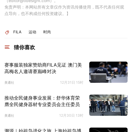
（editor@tidesight.com）。
免责声明：本网站所有文章仅作为资讯传播使用，既不代表任何观
点导向，也不构成任何投资建议。】
FILA
运动
时尚
猜你喜欢
赛事服装独家赞助商FILA见证 澳门美
高梅名人邀请赛巅峰对决
12月31日 15时
美通社
推动全民健身事业发展：舒华体育荣
膺全民健身器材专业委员会主任委员
12月30日 13时
美通社
溯源｜始祖鸟进化之旅 上海始祖鸟博