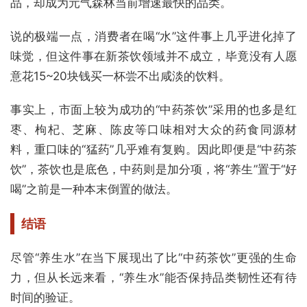
品，却成为元气森林当前增速最快的品类。
说的极端一点，消费者在喝“水”这件事上几乎进化掉了
味觉，但这件事在新茶饮领域并不成立，毕竟没有人愿
意花15~20块钱买一杯尝不出咸淡的饮料。
事实上，市面上较为成功的“中药茶饮”采用的也多是红
枣、枸杞、芝麻、陈皮等口味相对大众的药食同源材
料，重口味的“猛药”几乎难有复购。因此即便是“中药茶
饮”，茶饮也是底色，中药则是加分项，将“养生”置于“好
喝”之前是一种本末倒置的做法。
结语
尽管“养生水”在当下展现出了比“中药茶饮”更强的生命
力，但从长远来看，“养生水”能否保持品类韧性还有待
时间的验证。