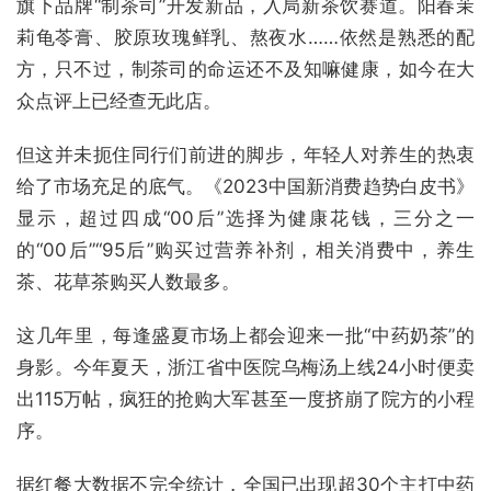
旗下品牌“制茶司”开发新品，入局新茶饮赛道。阳春茉
莉龟苓膏、胶原玫瑰鲜乳、熬夜水……依然是熟悉的配
方，只不过，制茶司的命运还不及知嘛健康，如今在大
众点评上已经查无此店。
但这并未扼住同行们前进的脚步，年轻人对养生的热衷
给了市场充足的底气。《2023中国新消费趋势白皮书》
显示，超过四成“00后”选择为健康花钱，三分之一
的“00后”“95后”购买过营养补剂，相关消费中，养生
茶、花草茶购买人数最多。
这几年里，每逢盛夏市场上都会迎来一批“中药奶茶”的
身影。今年夏天，浙江省中医院乌梅汤上线24小时便卖
出115万帖，疯狂的抢购大军甚至一度挤崩了院方的小程
序。
据红餐大数据不完全统计，全国已出现超30个主打中药