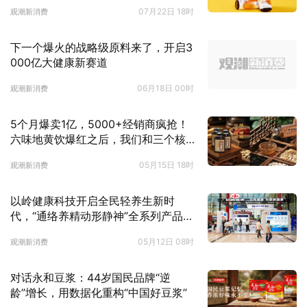
07月22日 18时
观潮新消费
下一个爆火的战略级原料来了，开启3
000亿大健康新赛道
06月18日 00时
观潮新消费
5个月爆卖1亿，5000+经销商疯抢！
六味地黄饮爆红之后，我们和三个核
心当事人聊了聊 | 爆品透视
05月15日 18时
观潮新消费
以岭健康科技开启全民轻养生新时
代，“通络养精动形静神”全系列产品亮
相
05月12日 08时
观潮新消费
对话永和豆浆：44岁国民品牌“逆
龄”增长，用数据化重构“中国好豆浆”