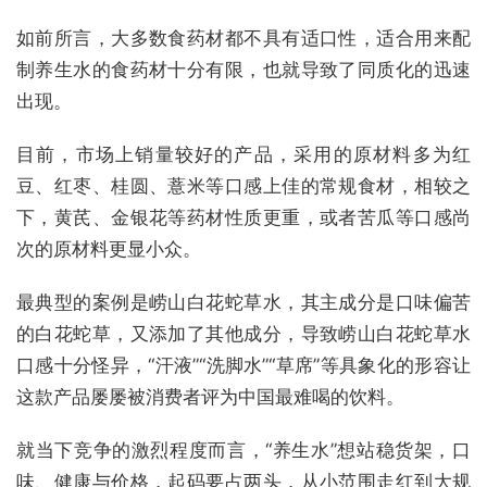
如前所言，大多数食药材都不具有适口性，适合用来配
制养生水的食药材十分有限，也就导致了同质化的迅速
出现。
目前，市场上销量较好的产品，采用的原材料多为红
豆、红枣、桂圆、薏米等口感上佳的常规食材，相较之
下，黄芪、金银花等药材性质更重，或者苦瓜等口感尚
次的原材料更显小众。
最典型的案例是崂山白花蛇草水，其主成分是口味偏苦
的白花蛇草，又添加了其他成分，导致崂山白花蛇草水
口感十分怪异，“汗液”“洗脚水”“草席”等具象化的形容让
这款产品屡屡被消费者评为中国最难喝的饮料。
就当下竞争的激烈程度而言，“养生水”想站稳货架，口
味、健康与价格，起码要占两头，从小范围走红到大规