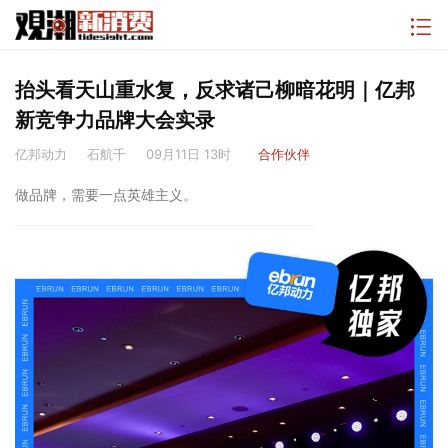
抬头看天山重水复，反求诸己柳暗花明｜亿邦
新竞争力品牌大会实录
亿邦动力
石航千
09月11日 13时
合作伙伴
做品牌，需要一点英雄主义。