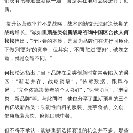
们没有把赛道重新做一遍，而是实在地对品类进行了创
新。
“提升运营效率并不是战略，战术的勤奋无法解决长期的
战略增长。”诚如
里斯品类创新战略咨询中国区合伙人何
松松
指出，“行业卷的本质，是因为品牌们在进行同质化
下做到‘更好’的竞争。但其实，‘不同’胜过‘更好’，破卷之
道，就是创造不同。”
何松松还指出了当下品牌在品类创新时常常会陷入的误
区：“新老并存、战略骑墙”，“依赖数据、跟风布
局”，“完全依靠决策者的个人喜好”，“运营协同”，“老品
类，新品牌”等。与此同时，他也分享了里斯预盘的三个
百亿级新品类：功能性面料的服装、魔芋食品、文创、
健康瓶装茶饮、麻辣口味中餐。
但不得不承认，能够重新选择赛道的机会并不多。那些