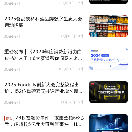
08月13日 22时
观潮小伙伴
2025食品饮料和酒品牌数字生态大会
启动招募
07月10日 18时
观潮小伙伴
重磅发布 | 《2024年度消费新潜力白
皮书》来了！6大赛道帮你洞察未来消
费趋势！
03月31日 10时
观潮小伙伴
2025 Foodaily创新大会完整议程出
炉，152位重磅嘉宾共话产业增长新生
态！
03月17日 15时
观潮小伙伴
76起投融资事件：披露金额56亿
原创
元，多起超5亿元大额融资事件 | 11月
投融资月报