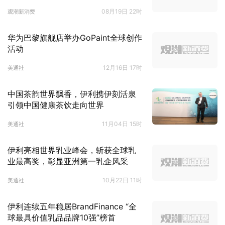
验
08月19日 22时
观潮新消费
华为巴黎旗舰店举办GoPaint全球创作
活动
12月16日 17时
美通社
中国茶韵世界飘香，伊利携伊刻活泉
引领中国健康茶饮走向世界
11月04日 15时
美通社
伊利亮相世界乳业峰会，斩获全球乳
业最高奖，彰显亚洲第一乳企风采
10月22日 11时
美通社
伊利连续五年稳居BrandFinance “全
球最具价值乳品品牌10强”榜首