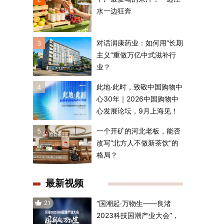
水一边狂奔
对话润康药业：如何用“长期
3
主义”重做万亿中式滋补行
业？
此地·此时，致敬中国购物中
4
心30年｜2026中国购物中
心发展论坛，9月上海见！
一个开矿的河北老板，能否
5
改写“北方人不做新茶饮”的
格局？
最新视频
21
“国潮起·万物生——良渚
2023科技国潮产业大会”，