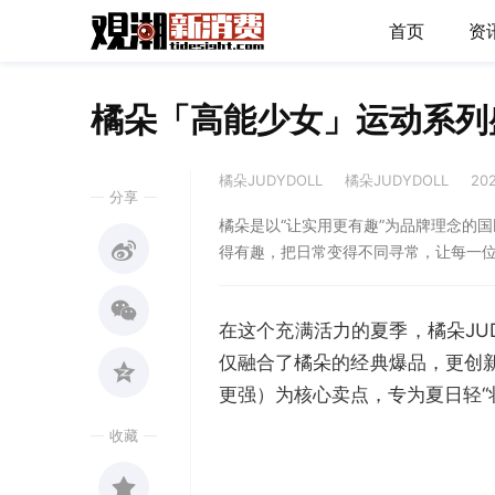
首页
资
橘朵「高能少女」运动系列
橘朵JUDYDOLL
橘朵JUDYDOLL
20
分享
橘朵是以“让实用更有趣”为品牌理念的
得有趣，把日常变得不同寻常，让每一
在这个充满活力的夏季，橘朵JU
仅融合了橘朵的经典爆品，更创新
更强）为核心卖点，专为夏日轻“
收藏