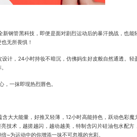
全新钢管黑科技，即便是面对剧烈运动后的暴汗挑战，也能
硬也无所畏惧！
皮设计，24小时持妆不暗沉，仿佛妈生好皮般自然通透。轻
阵。
芳心，一抹即现热烈唇色。
蕴含大大能量，好推又轻薄，12小时高能持色，跃动色彩魔
搓搓亮技术，越搓越闪，越动越美，特制含闪片硅油包水配方
翻倍~为运动中的你增添一抹不可忽视的光彩。