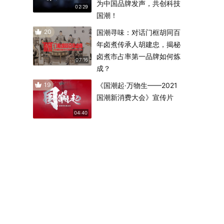
为中国品牌发声，共创科技
02:29
国潮！
20
国潮寻味：对话门框胡同百
年卤煮传承人胡建忠，揭秘
卤煮市占率第一品牌如何炼
07:16
成？
19
《国潮起·万物生——2021
国潮新消费大会》宣传片
04:40