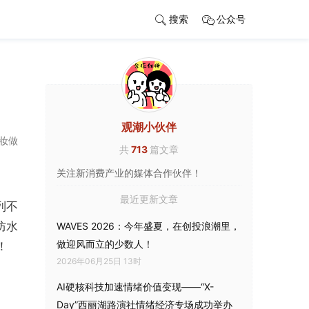
搜索
公众号
观潮小伙伴
妆做
共
713
篇文章
关注新消费产业的媒体合作伙伴！
最近更新文章
列不
防水
WAVES 2026：今年盛夏，在创投浪潮里，
做迎风而立的少数人！
！
2026年06月25日 13时
AI硬核科技加速情绪价值变现——“X-
Day”西丽湖路演社情绪经济专场成功举办