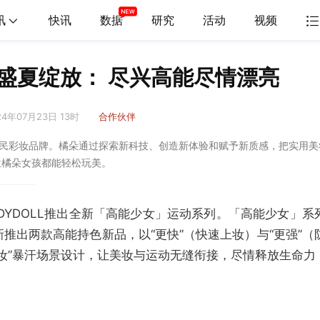
讯
快讯
数据
研究
活动
视频
盛夏绽放： 尽兴高能尽情漂亮
24年07月23日 13时
合作伙伴
国民彩妆品牌。橘朵通过探索新科技、创造新体验和赋予新质感，把实用美
位橘朵女孩都能轻松玩美。
DYDOLL推出全新「高能少女」运动系列。「高能少女」系
推出两款高能持色新品，以“更快”（快速上妆）与“更强”（
妆”暴汗场景设计，让美妆与运动无缝衔接，尽情释放生命力