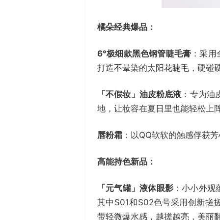
橘朵经典爆品：
6°极细款黑色钢管睫毛膏
：采用
打造不晕染的太阳花睫毛，硬碰
「不假妆」油皮粉底液
：专为油
地，让妆容在夏日里也能轻松上
唇粉霜
：以QQ软软的触感俘获
高能持色新品：
「元气罐」液体眼影
：小小外观
其中S01和S02色号采用创新
带轻微爆水感，越搓越亮，美丽