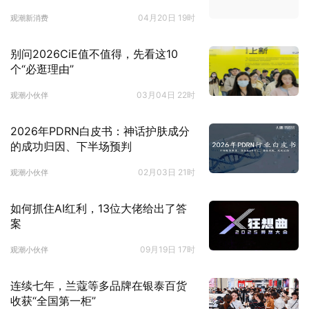
04月20日 19时
观潮新消费
别问2026CiE值不值得，先看这10
个“必逛理由”
03月04日 22时
观潮小伙伴
2026年PDRN白皮书：神话护肤成分
的成功归因、下半场预判
02月03日 21时
观潮小伙伴
如何抓住AI红利，13位大佬给出了答
案
09月19日 17时
观潮小伙伴
连续七年，兰蔻等多品牌在银泰百货
收获“全国第一柜”