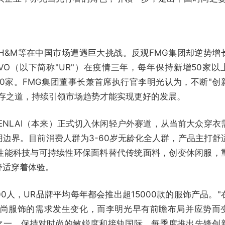
、H&M等在中国市场遭遇巨大挑战。反观FMG集团却逆势增
VIVO（以下简称"UR"）在疫情三年，每年保持新增50家以
0家。FMG集团董事长兼首席执行官李明光认为，不断"创
生存之道，持续引领市场趋势才能实现更好的发展。
BENLAI（本来）正式切入休闲轻户外赛道，从当前大众穿衣
边界。目前消费人群为3-60岁无龄化全人群，产品主打舒
性能科技与可持续性环保面料替代传统面料，创变休闲服，
舒适穿着体验。
0人，UR品牌平均每年都会推出超15000款的服饰产品。"
时尚服饰的需求发生变化，而李明光早有前瞻布局并应势而
略之一，保持对时尚的敏锐度和接轨国际，每季度推出先锋创