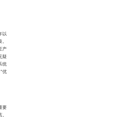
年以
级。
证产
无疑
系统
"优
重要
店。