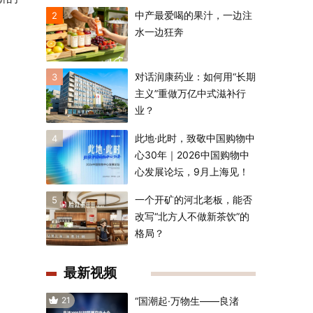
中产最爱喝的果汁，一边注
2
水一边狂奔
对话润康药业：如何用“长期
3
主义”重做万亿中式滋补行
业？
此地·此时，致敬中国购物中
4
心30年｜2026中国购物中
心发展论坛，9月上海见！
一个开矿的河北老板，能否
5
改写“北方人不做新茶饮”的
格局？
最新视频
21
“国潮起·万物生——良渚