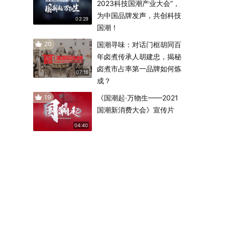
2023科技国潮产业大会”，
为中国品牌发声，共创科技
02:29
国潮！
20
国潮寻味：对话门框胡同百
年卤煮传承人胡建忠，揭秘
卤煮市占率第一品牌如何炼
07:16
成？
19
《国潮起·万物生——2021
国潮新消费大会》宣传片
04:40