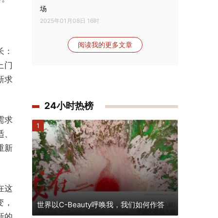
场
2025年01月08日 16时
阅读我的更多文章
长：
上门
新求
24小时热榜
需求
1
适、
重新
在这
变，
世界以C-Beauty呼唤我，我们如何作答
新的