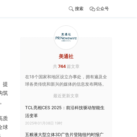
搜索
公众号
美通社
共
744
篇文章
在18个国家和地区设立办事处，拥有遍及全
》提
球各类传统和新兴的媒体的信息发布网络。
构筑
最近更新文章
。
TCL亮相CES 2025：前沿科技驱动智能生
活变革
高质
2025年01月08日 19时
全球
五粮液大型立体3D广告片登陆纽约时报广
姿。