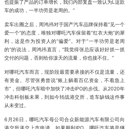
也提振了产品的订单增长，我们内部复盘一致认为L这款
车的成功，一半功劳是老周的。”
卖车出圈之后，周鸿祎对于国产汽车品牌保持着“见一个
爱一个”的态度，唯独对哪吒汽车保留着“红衣大炮”的犀
利，这是作为投资人的“偏爱”。对于“一半功劳是老周
的”的说法，周鸿祎直言，“我觉得张总应该好好抓一抓
交付的问题，否则给你泼天的流量，你也接不住。”
对哪吒汽车而言，现阶段最需要承接的不仅是流量，还
有资金。尽管张勇曾说“账上躺着百亿资金，不着急上
市”，但哪吒汽车暗中加快了冲击IPO的步伐。从2020年
冲击科创板未果，到如今转战港交所，造车缺钱这件事
从未变过。
6月26日，哪吒汽车母公司合众新能源汽车有限公司向
港交所递交上市申请，如果顺利IPO，哪吒汽车将是继