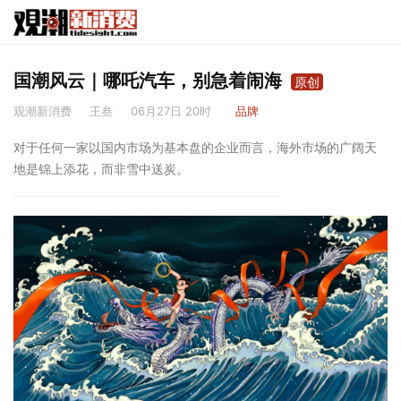
国潮风云｜哪吒汽车，别急着闹海
原创
观潮新消费
王叁
06月27日 20时
品牌
对于任何一家以国内市场为基本盘的企业而言，海外市场的广阔天
地是锦上添花，而非雪中送炭。