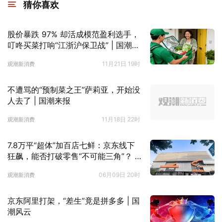
猜你喜欢
股价暴跌 97% 却活成模范盈利选手，
叮咚买菜打响“江浙沪保卫战” | 国潮来
报
11月21日 19时
观潮新消费
不遭骂的“预制菜之王”萨莉亚，开始没
人去了 | 国潮来报
11月18日 22时
观潮新消费
7.8万平“超体”加百店七鲜：京东线下
狂飙，能否打破零售“不可能三角”？ |
国潮探店
06月09日 20时
观潮新消费
京东阿里打架，“差生”竟是拼多多 | 国
潮风云