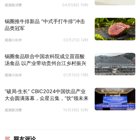
04月08日 10时
观潮新消费
锅圈推牛排新品 “中式手打牛排”冲击
品类冠军
02月21日 12时
观潮小伙伴
锅圈食品联合中国农科院成立苗苗酸
汤食品 以产业带动贵州台江乡村振兴
01月10日 15时
观潮小伙伴
“破局·生长” CBIC2024中国饮品产业
大会圆满落幕，众星云集，“饮”领未来
10月29日 10时
观潮新消费
网友评论