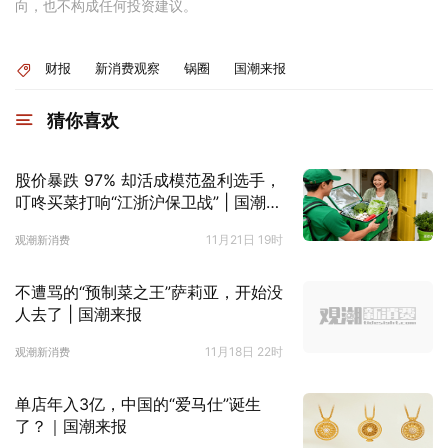
向，也不构成任何投资建议。
财报
新消费观察
锅圈
国潮来报
猜你喜欢
股价暴跌 97% 却活成模范盈利选手，
叮咚买菜打响“江浙沪保卫战” | 国潮来
报
11月21日 19时
观潮新消费
不遭骂的“预制菜之王”萨莉亚，开始没
人去了 | 国潮来报
11月18日 22时
观潮新消费
单店年入3亿，中国的“爱马仕”诞生
了？｜国潮来报