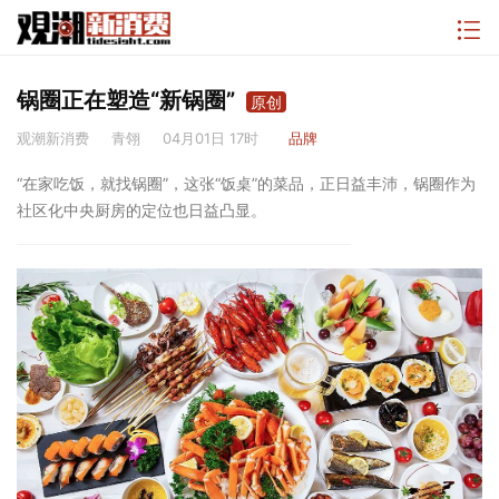
锅圈正在塑造“新锅圈”
原创
观潮新消费
青翎
04月01日 17时
品牌
“在家吃饭，就找锅圈”，这张“饭桌”的菜品，正日益丰沛，锅圈作为
社区化中央厨房的定位也日益凸显。