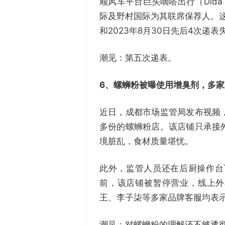
顺风车平台巨头嘀嗒出行（Dida
际及野村国际为其联席保荐人。这是继
和2023年8月30日先后4次递
潮见：第五次递表。
6、
螺蛳粉被曝使用增臭剂
，
多家
近日，成都市场监管局发布视频，
多份的螺蛳粉店。该店铺只承接
境脏乱，食材质量堪忧。
此外，监管人员还在后厨操作台
前，该店铺被暂停营业，线上外
王、李子柒等多家品牌客服均表
潮见：对螺蛳粉的理解还不够透