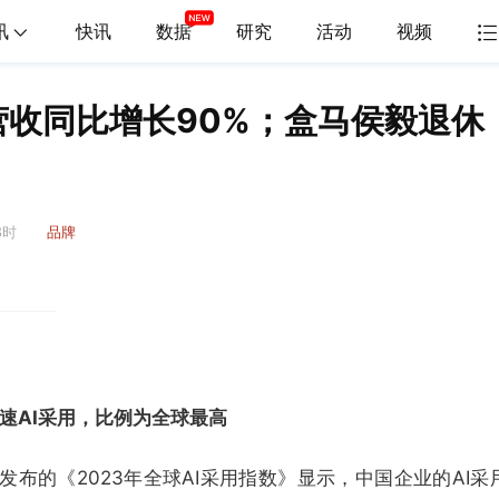
讯
快讯
数据
研究
活动
视频
年营收同比增长90%；盒马侯毅退休
8时
品牌
速AI采用，比例为全球最高
lt调研并发布的《2023年全球AI采用指数》显示，中国企业的AI采