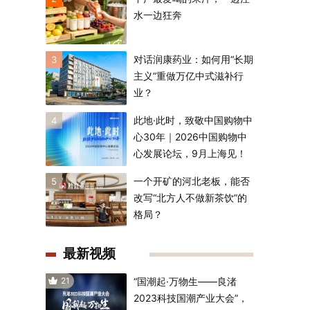
水一边狂奔
对话润康药业：如何用“长期
3
主义”重做万亿中式滋补行
业？
此地·此时，致敬中国购物中
4
心30年｜2026中国购物中
心发展论坛，9月上海见！
一个开矿的河北老板，能否
5
改写“北方人不做新茶饮”的
格局？
最新视频
21
“国潮起·万物生——良渚
2023科技国潮产业大会”，