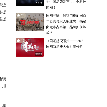
为中国品牌发声，共创科技
02:29
得近
国潮！
格提
20
国潮寻味：对话门框胡同百
格提
年卤煮传承人胡建忠，揭秘
卤煮市占率第一品牌如何炼
07:16
成？
19
《国潮起·万物生——2021
国潮新消费大会》宣传片
04:40
通调
。用
近集