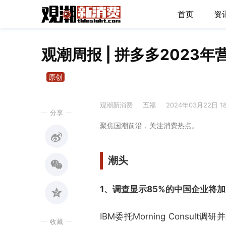
首页
资
观潮周报 | 拼多多2023
原创
观潮新消费
五福
2024年03月22日 1
分享
聚焦国潮前沿，关注消费热点。
潮头
1、
调查显示
85%的中国企业将加
IBM委托Morning Consu
收藏