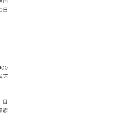
通国
0日
00
铺环
。目
螺霸