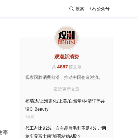
搜索
公众号
观潮新消费
共
4887
篇文章
观察国牌消费前沿，推动中国创造潮流。
最近更新文章
福瑞达/上海家化/上美/自然堂/林清轩等共
话C-Beauty
1天前
代工占比92%、自主品牌毛利不足4%，“两
用率
轮车界富士康”能否站稳A股？