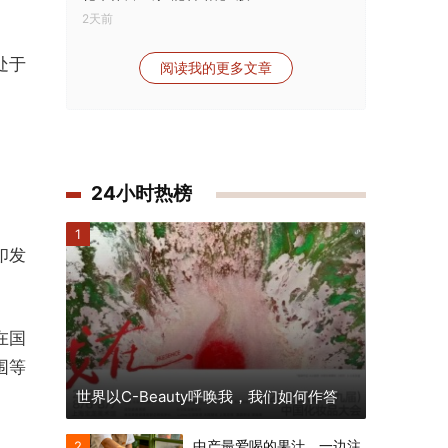
2天前
处于
阅读我的更多文章
24小时热榜
1
印发
在国
围等
世界以C-Beauty呼唤我，我们如何作答
中产最爱喝的果汁，一边注
2