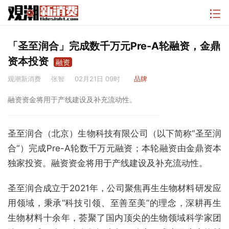
「圣至润合」完成数千万元Pre-A轮融资，金鼎
资本投资
融资
观潮新消费
张智
02月21日 09时
品牌
融资资金将用于产线建设及补充流动性。
圣至润合（北京）生物科技有限公司（以下简称“圣至润
合“）完成Pre-A轮数千万元融资；本轮融资由金鼎资本
独家投资。融资资金将用于产线建设及补充流动性。
圣至润合成立于2021年，公司聚焦再生生物材料研发应
用领域，秉承“科技引领、至善至美”的理念，深耕再生
生物材料十余年，荟聚了国内顶尖的生物领域科学家团