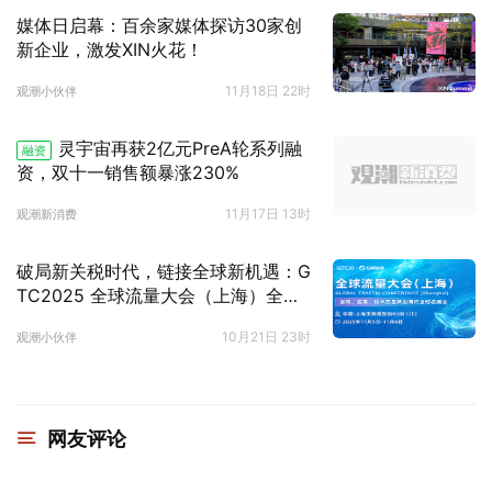
媒体日启幕：百余家媒体探访30家创
新企业，激发XIN火花！
11月18日 22时
观潮小伙伴
灵宇宙再获2亿元PreA轮系列融
融资
资，双十一销售额暴涨230%
11月17日 13时
观潮新消费
破局新关税时代，链接全球新机遇：G
TC2025 全球流量大会（上海）全面
启动
10月21日 23时
观潮小伙伴
网友评论