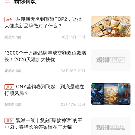
猜你喜欢
从籍籍无名到赛道TOP2，这批
原创
大健康新品牌做对了什么？
06月15日 23时
观潮新消费
13000个千万级品牌年成交额双位数增
长！2026天猫加大扶优
03月26日 21时
观潮新消费
CNY营销卷到飞起，到底是谁在
原创
打顺风局？
02月17日 22时
观潮新消费
观潮一线｜复刻“爆款神话”的王
原创
小卤，将增长的答案留在了天猫