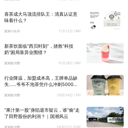
喜茶成大马顶流排队王：清真认证意
味着什么？
11月13日 18时
观潮小伙伴
新茶饮面临“西贝时刻”，拯救“科技
奶”困局靠异业围猎？
10月28日 16时
观潮新消费
行业降温，加盟成本高，王牌单品缺
失……爷爷不泡茶凭什么冲刺5000
店？
08月04日 17时
观潮新消费
“果汁第一股”身陷退市疑云，谁“偷”走
了田野股份的利润？｜国潮风云
08月01日 00时
观潮新消费