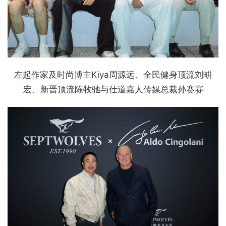
左起作家及时尚博主Kiya周源远、全民健身顶流刘畊
宏、新晋顶流陈牧驰与仕道嘉人传媒总裁孙赛赛