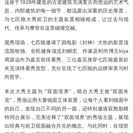
这座于1928年建造的古老建筑充满复古而悠远的艺术气
息，内部建筑的每一细节，都流露出深重的历史厚度，
与七匹狼大秀前卫的主题装置相辅相成，让过去与现
代、传承与摩登在这里碰撞交融。
观秀现场，七匹狼邀请了因电影《封神》大热的新晋顶
流陈牧驰、全民健身顶流刘畊宏、作家及时尚博主kiya
周源远作为嘉宾前排看秀。三位嘉宾身穿七匹狼最新款
夹克演绎看秀造型，充分呈现了七匹狼的品牌审美与时
尚哲学。
本次大秀主题为 "双面境界"，暗合大秀主推"双面夹
克"，秀场运用大量镜面立体装置，让每个人看到镜面中
的自己，发现自己不同的另一面，还特别邀请双胞胎模
特同台展示，完美诠释了"双面境界"的秀场主题，展现
出经典与前卫双面融合共生的概念。与此同时，在现世