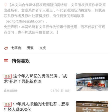
【本文为合作媒体授权观潮新消费转载，文章版权归原作者及原
出处所有。文章系作者个人观点，不代表观潮新消费立场，转载请
联系原作者及原出处获得授权。有任何疑问都请联系
（editor@tidesight.com）。
免责声明：本网站所有文章仅作为资讯传播使用，既不代表任何观
点导向，也不构成任何投资建议。】
七匹狼
男装
夹克
猜你喜欢
这个年入18亿的男装品牌，“战
原创
术”开辟了男装新赛道
08月01日 18时
观潮新消费
中年男人撑起的比音勒芬，想靠
原创
年轻人赚300亿