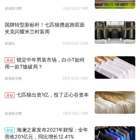
06月26日 19时
观潮新消费
国牌转型新标杆！七匹狼携超跑双面
夹克闪耀米兰时装周
09月22日 23时
美通社
锁定中年男装市场，白小T如何
原创
用一款T恤破局？
08月30日 10时
观潮新消费
七匹狼出资1亿，投了正心谷资本
原创
08月18日 13时
观潮新消费
海澜之家发布2021年财报：全年
财报
营收201亿元，同比增长12.41%