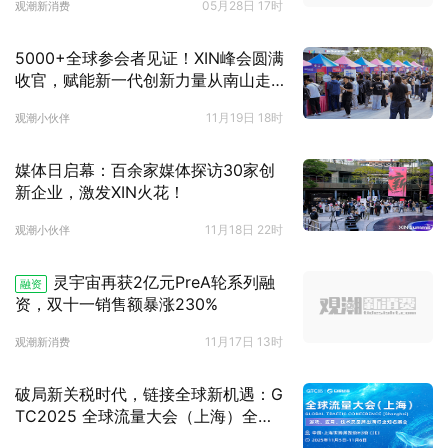
05月28日 17时
观潮新消费
5000+全球参会者见证！XIN峰会圆满
收官，赋能新一代创新力量从南山走
向世界！
11月19日 18时
观潮小伙伴
媒体日启幕：百余家媒体探访30家创
新企业，激发XIN火花！
11月18日 22时
观潮小伙伴
灵宇宙再获2亿元PreA轮系列融
融资
资，双十一销售额暴涨230%
11月17日 13时
观潮新消费
破局新关税时代，链接全球新机遇：G
TC2025 全球流量大会（上海）全面
启动