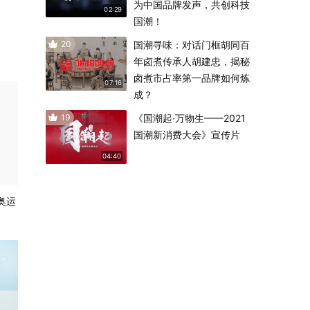
为中国品牌发声，共创科技
02:29
国潮！
20
国潮寻味：对话门框胡同百
年卤煮传承人胡建忠，揭秘
卤煮市占率第一品牌如何炼
07:16
成？
19
《国潮起·万物生——2021
国潮新消费大会》宣传片
04:40
奥运