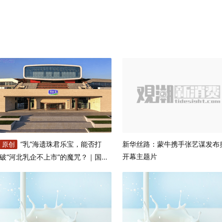
“乳”海遗珠君乐宝，能否打
新华丝路：蒙牛携手张艺谋发布
原创
开幕主题片
破“河北乳企不上市”的魔咒？｜国潮
风云