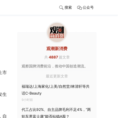
搜索
公众号
观潮新消费
共
4887
篇文章
观察国牌消费前沿，推动中国创造潮流。
上市
最近更新文章
福瑞达/上海家化/上美/自然堂/林清轩等共
话C-Beauty
发生
9小时前
代工占比92%、自主品牌毛利不足4%，“两
，自
轮车界富士康”能否站稳A股？