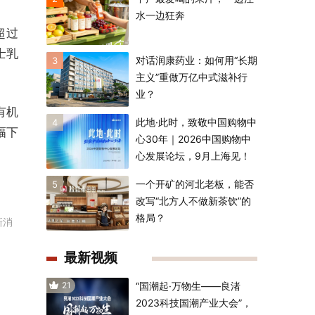
水一边狂奔
超过
士乳
对话润康药业：如何用“长期
3
主义”重做万亿中式滋补行
业？
有机
此地·此时，致敬中国购物中
4
幅下
心30年｜2026中国购物中
心发展论坛，9月上海见！
一个开矿的河北老板，能否
5
改写“北方人不做新茶饮”的
格局？
新消
最新视频
21
“国潮起·万物生——良渚
2023科技国潮产业大会”，