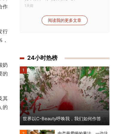
1天前
合作
阅读我的更多文章
发行
%，
24小时热榜
酸奶
1
要的
及其
入的
世界以C-Beauty呼唤我，我们如何作答
中产最爱喝的果汁，一边注
2