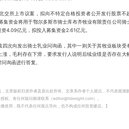
北交所上市议案，拟向不特定合格投资者公开发行股票不
股，募集资金将用于鄂尔多斯市骑士库布齐牧业有限责任公司骑
4.09亿元，拟投入募集资金2.61亿元。
续四次向发出骑士乳业问询函，其中一则关于其牧业板块受
上涨，毛利存在下滑，要求发行人说明后续业绩是否存在大
对问询函进行答复。
载，文章版权归原作者及原出处所有。文章系作者个人观点，不代表观潮
任何疑问都请联系（editor@tidesight.com）。
传播使用，既不代表任何观点导向，也不构成任何投资建议。】