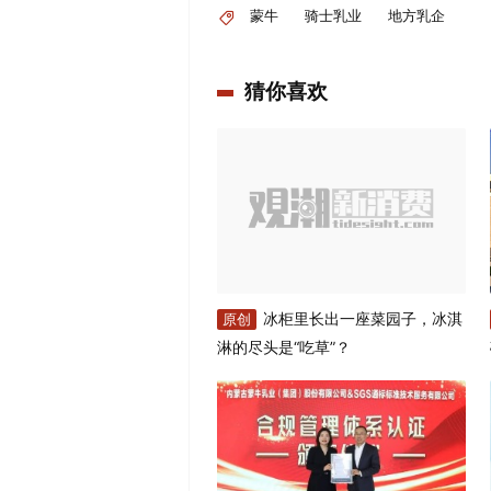
蒙牛
骑士乳业
地方乳企
猜你喜欢
冰柜里长出一座菜园子，冰淇
原创
淋的尽头是“吃草”？