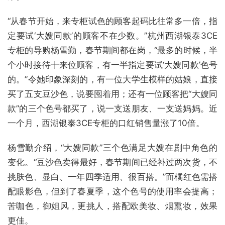
“从春节开始，来专柜试色的顾客起码比往常多一倍，指
定要试‘大嫂同款’的顾客不在少数。”杭州西湖银泰3CE
专柜的导购杨雪勤，春节期间都在岗，“最多的时候，半
个小时接待十来位顾客，有一半指定要试‘大嫂同款’色号
的。”令她印象深刻的，有一位大学生模样的姑娘，直接
买了五支豆沙色，说要囤着用；还有一位顾客把“大嫂同
款”的三个色号都买了，说一支送朋友、一支送妈妈。近
一个月，西湖银泰3CE专柜的口红销售量涨了10倍。
杨雪勤介绍，“大嫂同款”三个色满足大嫂在剧中角色的
变化。“豆沙色卖得最好，春节期间已经补过两次货，不
挑肤色、显白、一年四季适用、很百搭。”而橘红色需搭
配眼影色，但到了春夏季，这个色号的使用率会提高；
苦咖色，御姐风，更挑人，搭配欧美妆、烟熏妆，效果
更佳。