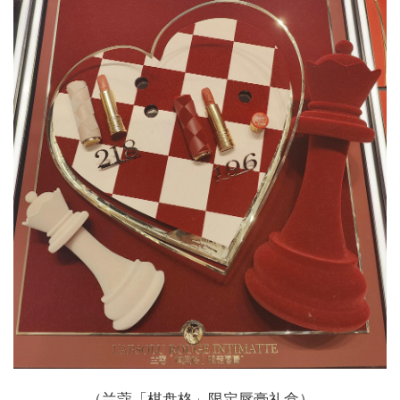
（兰蔻「棋盘格」限定唇膏礼盒）