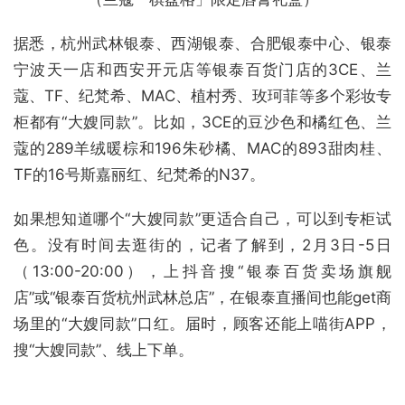
据悉，杭州武林银泰、西湖银泰、合肥银泰中心、银泰
宁波天一店和西安开元店等银泰百货门店的3CE、兰
蔻、TF、纪梵希、MAC、植村秀、玫珂菲等多个彩妆专
柜都有“大嫂同款”。比如，3CE的豆沙色和橘红色、兰
蔻的289羊绒暖棕和196朱砂橘、MAC的893甜肉桂、
TF的16号斯嘉丽红、纪梵希的N37。
如果想知道哪个“大嫂同款”更适合自己，可以到专柜试
色。没有时间去逛街的，记者了解到，2月3日-5日
（13:00-20:00），上抖音搜“银泰百货卖场旗舰
店”或“银泰百货杭州武林总店”，在银泰直播间也能get商
场里的“大嫂同款”口红。届时，顾客还能上喵街APP，
搜“大嫂同款”、线上下单。