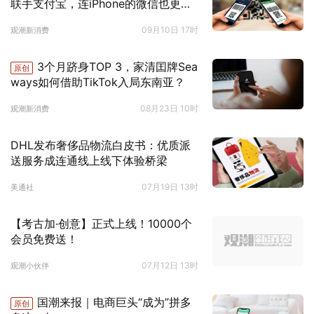
联手支付宝，连iPhone的微信也更新
了
09月10日 17时
观潮新消费
3个月跻身TOP 3，家清囯牌Sea
原创
ways如何借助TikTok入局东南亚？
08月23日 10时
观潮新消费
DHL发布奢侈品物流白皮书：优质派
送服务成连通线上线下体验桥梁
07月19日 13时
美通社
【考古加·创意】正式上线！10000个
会员免费送！
07月12日 13时
观潮小伙伴
国潮来报｜电商巨头“成为”拼多
原创