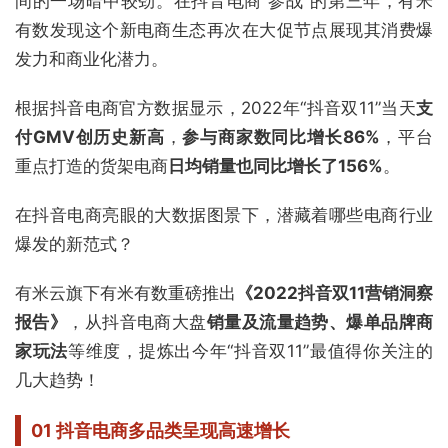
间的一场暗中较劲。在抖音电商“参战”的第三年，有米
有数发现这个新电商生态再次在大促节点展现其消费爆
发力和商业化潜力。
根据抖音电商官方数据显示，2022年“抖音双11”当天
支
付GMV创历史新高
，
参与商家数同比增长86%
，平台
重点打造的货架电商
日均销量也同比增长了156%
。
在抖音电商亮眼的大数据图景下，潜藏着哪些电商行业
爆发的新范式？
有米云旗下有米有数重磅推出
《2022抖音双11营销洞察
报告》
，从抖音电商大盘
销量及流量趋势、爆单品牌商
家玩法
等维度，提炼出今年“抖音双11”最值得你关注的
几大趋势！
01
抖音电商多品类呈现高速增长