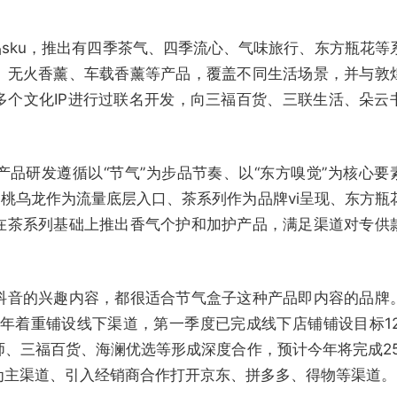
品sku，推出有四季茶气、四季流心、气味旅行、东方瓶花等
、无火香薰、车载香薰等产品，覆盖不同生活场景，并与敦
多个文化IP进行过联名开发，向三福百货、三联生活、朵云
品研发遵循以“节气”为步品节奏、以“东方嗅觉”为核心要
白桃乌龙作为流量底层入口、茶系列作为品牌vi呈现、东方瓶
在茶系列基础上推出香气个护和加护产品，满足渠道对专供
抖音的兴趣内容，都很适合节气盒子这种产品即内容的品牌
2年着重铺设线下渠道，第一季度已完成线下店铺铺设目标12
师、三福百货、海澜优选等形成深度合作，预计今年将完成25
为主渠道、引入经销商合作打开京东、拼多多、得物等渠道。