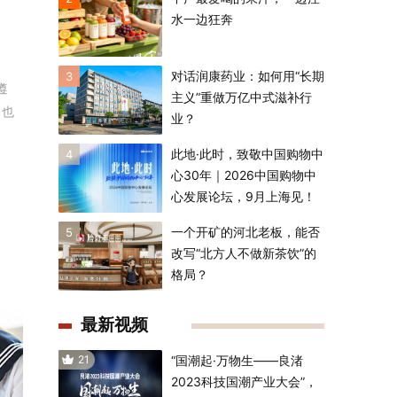
水一边狂奔
对话润康药业：如何用“长期
3
遵
主义”重做万亿中式滋补行
，也
业？
此地·此时，致敬中国购物中
4
心30年｜2026中国购物中
心发展论坛，9月上海见！
一个开矿的河北老板，能否
5
改写“北方人不做新茶饮”的
格局？
最新视频
21
“国潮起·万物生——良渚
2023科技国潮产业大会”，