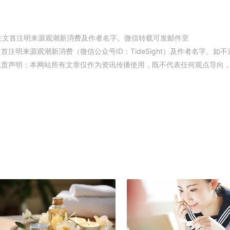
在文首注明来源观潮新消费及作者名字。微信转载可发邮件至
权，并在文首注明来源观潮新消费（微信公众号ID：TideSight）及作者名字。如不
免责声明：本网站所有文章仅作为资讯传播使用，既不代表任何观点导向