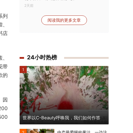
2天前
系列
阅读我的更多文章
煌、
书店
24小时热榜
素、
花带
1
款的
。因
00
00
世界以C-Beauty呼唤我，我们如何作答
中产最爱喝的果汁，一边注
2