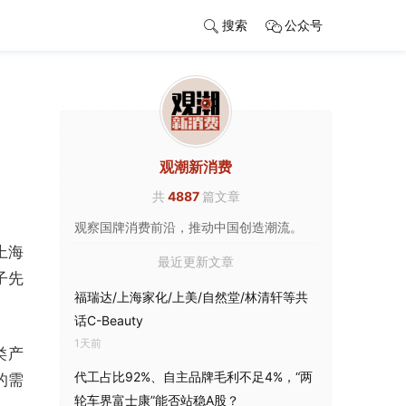
搜索
公众号
观潮新消费
共
4887
篇文章
观察国牌消费前沿，推动中国创造潮流。
上海
最近更新文章
子先
福瑞达/上海家化/上美/自然堂/林清轩等共
话C-Beauty
1天前
类产
代工占比92%、自主品牌毛利不足4%，“两
的需
轮车界富士康”能否站稳A股？