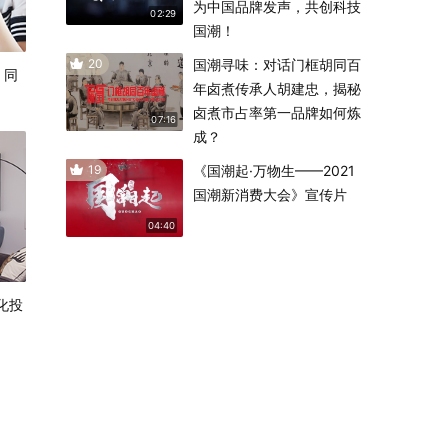
为中国品牌发声，共创科技
02:29
国潮！
20
国潮寻味：对话门框胡同百
，同
年卤煮传承人胡建忠，揭秘
卤煮市占率第一品牌如何炼
07:16
成？
19
《国潮起·万物生——2021
国潮新消费大会》宣传片
04:40
化投