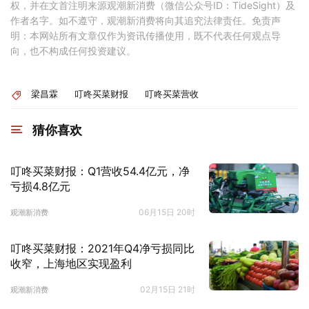
权，并在文首注明来源观潮新消费（微信公众号ID：TideSight）及
作者名字。如不遵守，观潮新消费将向其追究法律责任。免责声
明：本网站所有文章仅作为资讯传播使用，既不代表任何观点导
向，也不构成任何投资建议。
梁昌霖
叮咚买菜财报
叮咚买菜营收
猜你喜欢
叮咚买菜财报：Q1营收54.4亿元，净
亏损4.8亿元
06月15日 20时
观潮新消费
叮咚买菜财报：2021年Q4净亏损同比
收窄，上海地区实现盈利
02月15日 21时
观潮新消费