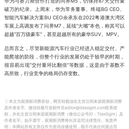
华为与赛力斯合作打造的问界M5，仍保持87天交付量
破万的纪录。上周末，华为常务董事、终端BG CEO、
智能汽车解决方案BU CEO余承东在2022粤港澳大湾区
车展上高调发布了问界M7，延续“大嘴”本色，称其可以
超越“百万级豪车”，甚至超越所有的豪华SUV、MPV。
总而言之，尽管新能源汽车行业已经进入稳定交付、产
能爬坡的阶段，但整个行业的发展仍处于较早的时期，
很容易出现“交付量环比翻倍”等数据，这是由于基数不
高所致，行业竞争的格局仍存变数。
本文为观潮新消费原创，网页转载须在文首注明来源观潮新消费
及作者名字。微信转载可发邮件至editor@tidesight.com联系授
权，并在文首注明来源观潮新消费（微信公众号ID：TideSight）及
作者名字。如不遵守，观潮新消费将向其追究法律责任。免责声
明：本网站所有文章仅作为资讯传播使用，既不代表任何观点导