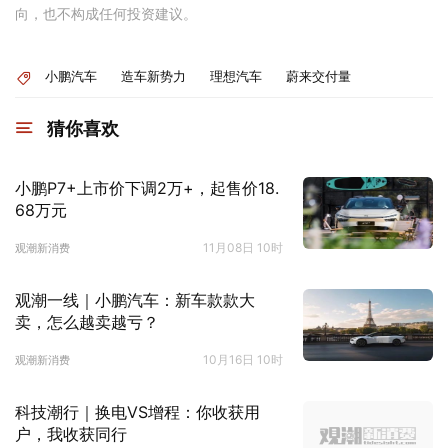
向，也不构成任何投资建议。
小鹏汽车
造车新势力
理想汽车
蔚来交付量
猜你喜欢
小鹏P7+上市价下调2万+，起售价18.
68万元
11月08日 10时
观潮新消费
观潮一线｜小鹏汽车：新车款款大
卖，怎么越卖越亏？
10月16日 10时
观潮新消费
科技潮行｜换电VS增程：你收获用
户，我收获同行