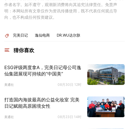
作者名字。如不遵守，观潮新消费将向其追究法律责任。免责声
明：本网站所有文章仅作为资讯传播使用，既不代表任何观点导
向，也不构成任何投资建议。
完美日记
逸仙电商
DR.WU达尔肤
猜你喜欢
ESG评级两度拿A，完美日记母公司逸
仙集团展现可持续的“中国美”
08月30日 12时
美通社
打造国内海拔最高的公益化妆室 完美
日记赋能高原困境女性
08月23日 14时
美通社