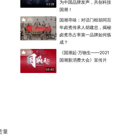
为中国品牌发声，共创科技
02:29
国潮！
20
国潮寻味：对话门框胡同百
年卤煮传承人胡建忠，揭秘
卤煮市占率第一品牌如何炼
07:16
成？
19
《国潮起·万物生——2021
国潮新消费大会》宣传片
04:40
货量