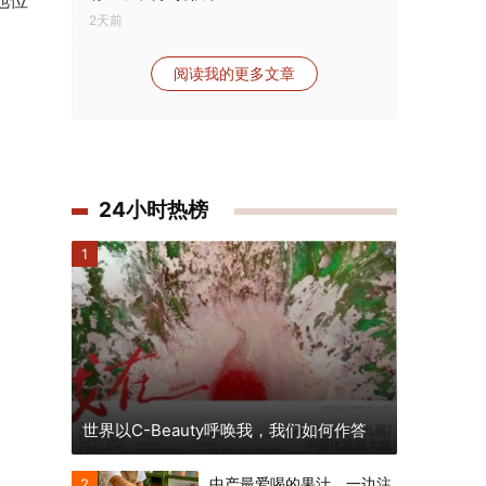
2天前
阅读我的更多文章
24小时热榜
1
世界以C-Beauty呼唤我，我们如何作答
中产最爱喝的果汁，一边注
2