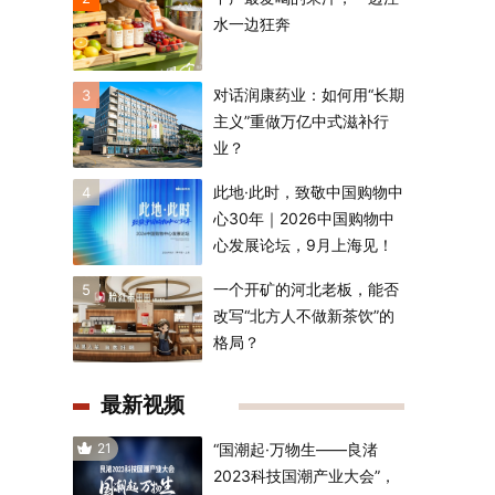
水一边狂奔
对话润康药业：如何用“长期
3
主义”重做万亿中式滋补行
业？
此地·此时，致敬中国购物中
4
心30年｜2026中国购物中
心发展论坛，9月上海见！
一个开矿的河北老板，能否
5
改写“北方人不做新茶饮”的
格局？
最新视频
21
“国潮起·万物生——良渚
2023科技国潮产业大会”，