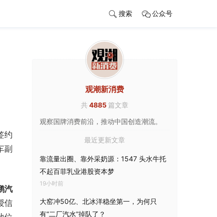
搜索
公众号
观潮新消费
共
4885
篇文章
观察国牌消费前沿，推动中国创造潮流。
签约
最近更新文章
车副
靠流量出圈、靠外采奶源：1547 头水牛托
不起百菲乳业港股资本梦
19小时前
鹏汽
大窑冲50亿、北冰洋稳坐第一，为何只
授信
有“二厂汽水”掉队了？
地位