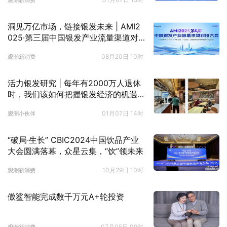
洞见万亿市场，链接银发未来 | AMI2
025·第三届中国银发产业流量渠道对
接大会报名启动！
08月20日 10时
观潮新消费
活力银发研究 | 每年有2000万人退休
时，我们该如何把握银发经济的机遇
期？
01月07日 14时
观潮小伙伴
“破局·生长” CBIC2024中国饮品产业
大会圆满落幕，众星云集，“饮”领未来
10月29日 10时
观潮新消费
傲鲨智能完成数千万元A+轮投资
07月05日 09时
观潮新消费