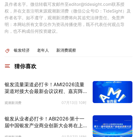
及作者名字。微信转载可发邮件至editor@tidesight.com联系授
权，并在文首注明来源观潮新消费（微信公众号ID：TideSight）及
作者名字。如不遵守，观潮新消费将向其追究法律责任。免责声
明：本网站所有文章仅作为资讯传播使用，既不代表任何观点导
向，也不构成任何投资建议。
银发经济
老年人
新消费观察
猜你喜欢
银发流量渠道必打卡！AMI2026流量
渠道对接大会最新会议议程、嘉宾阵
容公布！
07月13日 10时
观潮新消费
银发从业者必打卡！ABI2026·第十一
届中国银发产业商业创新大会将在上
海举办！
01月07日 15时
观潮新消费