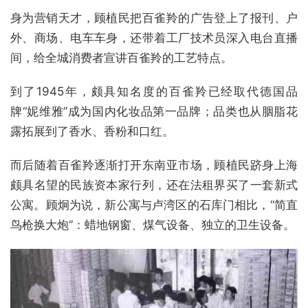
身为营销天才，顾植民把百雀羚的广告登上了报刊、户
外、商场、电车车身，还带着工厂技术员深入电台直播
间，给全城消费者宣讲百雀羚的工艺特点。
到了1945年，颇具知名度的百雀羚已经取代德国品
牌“妮维雅”成为国内化妆品第一品牌；品类也从胭脂花
露拓展到了香水、香粉和口红。
而后随着百雀羚逐渐打开东南亚市场，顾植民跻身上海
颇具名望的民族资本家行列，还在法租界买了一套新式
公寓。顾炯为说，新公寓与卢湾区的石库门相比，“简直
鸟枪换大炮”：蜡地钢窗、煤气设备、独立的卫生设备。