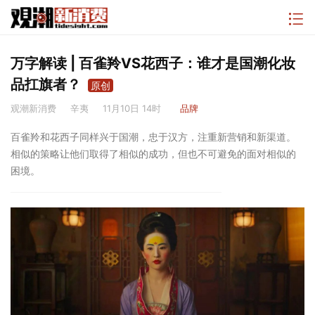
万字解读 | 百雀羚VS花西子：谁才是国潮化妆
品扛旗者？
原创
观潮新消费
辛夷
11月10日 14时
品牌
百雀羚和花西子同样兴于国潮，忠于汉方，注重新营销和新渠道。
相似的策略让他们取得了相似的成功，但也不可避免的面对相似的
困境。