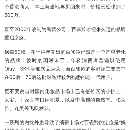
个香港商人。等上海当地再买回来时，价格已经涨到了
500万。
直至2000年改制为民营公司，百雀羚才迎来久违的品牌
重启之路。
飘摇50载，在千禧年复出的百雀羚已然是一个严重老化
的品牌：彼时的国潮未至，年轻消费者普遍以使用
Olay、SK-II等舶来品为荣，而百雀羚的客群还主要集中
在60后、70后这批对品牌较为熟悉的老一代用户。
更不要说当时国内化妆品市场上已有低价区的小护士、
大宝、丁家宜等口碑积累，以及中高档的自然堂、珀莱
雅、丸美等飞跃发展。
一系列的内忧外患导致了消费市场对百雀羚的定位是“妈