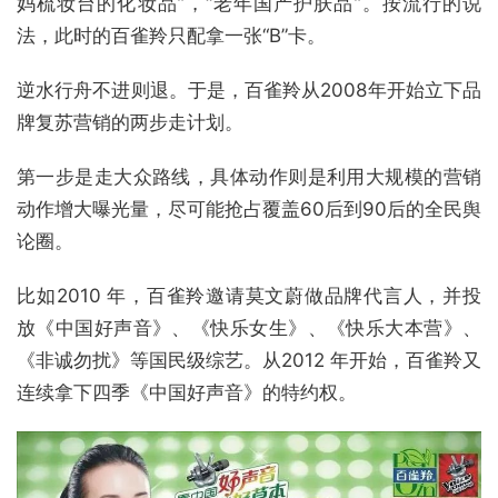
妈梳妆台的化妆品”，“老年国产护肤品”。按流行的说
法，此时的百雀羚只配拿一张“B”卡。
逆水行舟不进则退。于是，百雀羚从2008年开始立下品
牌复苏营销的两步走计划。
第一步是走大众路线，具体动作则是利用大规模的营销
动作增大曝光量，尽可能抢占覆盖60后到90后的全民舆
论圈。
比如2010 年，百雀羚邀请莫文蔚做品牌代言人，并投
放《中国好声音》、《快乐女生》、《快乐大本营》、
《非诚勿扰》等国民级综艺。从2012 年开始，百雀羚又
连续拿下四季《中国好声音》的特约权。