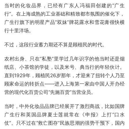
当时的化妆品界，已经有广东人冯福田创建的“广生
行”。在上海成熟的工业基础和精致都市氛围的催化下，
广生行旗下的明星产品“双妹”牌花露水和雪花膏很快横
行十里洋场。
不过，这段行业蓄力期还不算是顾植民的时代。
农村出身、只在“私塾”里学过几年识字的他当时还是烟
纸店、小茶馆的学徒，以及米号、典当行的年轻伙计。
直到1929年，顾植民26岁那年，才迎来了扭转个人乃至
顾家命运的转折点——进入上海第一家由中国人开办经
营的现代化百货公司“先施百货”当营业员。
当时，中外化妆品品牌已经展开了激烈商战，比如国牌
广生行和英国品牌夏士莲就常在《申报》上打“口水
仗”。只不过在“救亡图存”民族思潮的强势干预下，国内