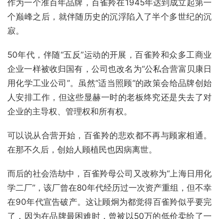
作为一个准百年品牌，百雀羚在1945年达到成立起第一
个巅峰之后，就伴随历史的沉浮陷入了半个多世纪的沉
寂。
50年代，伴随“五反”运动的开展，百雀羚和众多工商业
企业一样被收归国有，公司也改名为“公私合营富贝康日
用化学工业公司”。虽然“适当照顾”的政策会给品牌创始
人安排工作，但这些显赫一时的老板终究还是失去了对
企业的主导权、管理权和所有权。
可以说从合营开始，百雀羚的悲欢都不再与顾家相通。
在那不久后，创始人顾植民也因病离世。
而后的社会浩劫中，百雀羚母公司又改称为“上海日用化
学二厂”，该厂曾在80年代经历过一次资产重组，但不幸
在90年代宣告破产。这让顾炯为都觉得百雀羚似乎要完
了，因为在品牌最困难时，曾被以50万的低价卖给了一