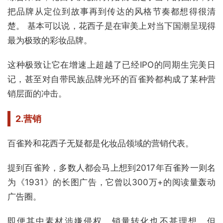
把品牌从定位到故事再到传达的风格节奏都想得很清
楚。 基本可以说，花西子是在审美上对当下国潮呈现得
最为极致的彩妆品牌。
这种极致让它在增速上超越了已经IPO的同期生完美日
记，甚至对自带民族品牌光环的百雀羚都构成了某种营
销层面的冲击。
2.营销
百雀羚和花西子无疑都是化妆品领域的营销代表。
提到百雀羚，多数人都会马上想到2017年百雀羚一则名
为《1931》的长图广告，它曾以300万+的阅读量轰动
广告圈。
即便其中素材涉嫌侵权、销量转化也不甚理想，但