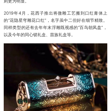
则更为明显。
2019年4月，花西子推出将微雕工艺搬到口红膏体上
的“花隐星穹雕花口红”，名字虽中二但好在细节精致。
同样类型的还有去年年末浮雕既视感的“百鸟朝凤盘”，
以及今年的同心锁礼盒、苗族礼盒等。