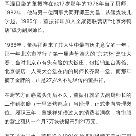
耳濡目染的董振祥在他17岁那年的1978年当了厨师。
1982年，他与另一位同事共同拜师王文昌，从砸煤块儿
学起。1985年，董振祥即加入全聚德联营店“北京烤鸭
店”成为副厨师长。
1988年，董振祥迎来了其人生中最有历史意义的一年，
那一年北京市举行了第一届声势浩大的“京龙杯”烹饪大
赛，当时北京市有头有脸的大饭庄，包括钓鱼台宾馆、
北京饭店、人民大会堂在内的厨师长齐聚一堂。而那年
摘了金牌的，正是27岁名不见经传的董振祥。
在厨艺方面崭露头角后不久，董振祥就辞去副厨师长的
工作到御膳（十里堡烤鸭店）当经理，正式走向管理岗
位。履职三年，董振祥凭借过人的消费者洞察，将御膳
的营业额从一个月7万块钱提高到21万元。