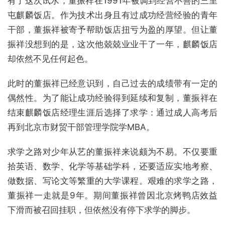
有了这次试水，董振祥在1991年被调到经营不善的三里
屯麒麟饭店。作为技术出身且有过成功经营经验的青年
干部，董振祥被寄予帮助饭店扭亏为盈的厚望。但让董
振祥没想到的是，这次他兢兢业业干了一年，麒麟饭店
却依然不见任何起色。
此时的董振祥已经意识到，自己过去的成绩带有一定的
偶然性。为了能让成功经验得到延续和复制，董振祥在
结束麒麟饭店经理生涯后选择了求学：通过成人高考后
再到北京市财贸干部管理学院学MBA。
求学之路对少年从艺的董振祥来说颇为不易。不仅要重
拾英语、数学、化学等基础学科，还要适应实地考察、
做数据、写论文等繁重的大学课程。艰难的求学之路，
董振祥一走就是9年。期间董振祥曾因北京烤鸭店效益
下滑而被召回挂职，但依然没有停下求学的脚步。