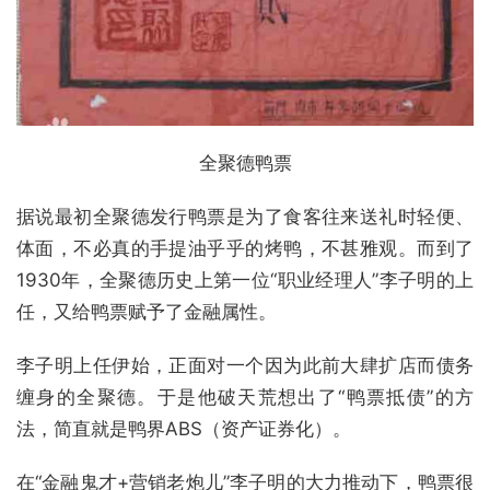
全聚德鸭票
据说最初全聚德发行鸭票是为了食客往来送礼时轻便、
体面，不必真的手提油乎乎的烤鸭，不甚雅观。而到了
1930年，全聚德历史上第一位“职业经理人”李子明的上
任，又给鸭票赋予了金融属性。
李子明上任伊始，正面对一个因为此前大肆扩店而债务
缠身的全聚德。于是他破天荒想出了“鸭票抵债”的方
法，简直就是鸭界ABS（资产证券化）。
在“金融鬼才+营销老炮儿”李子明的大力推动下，鸭票很