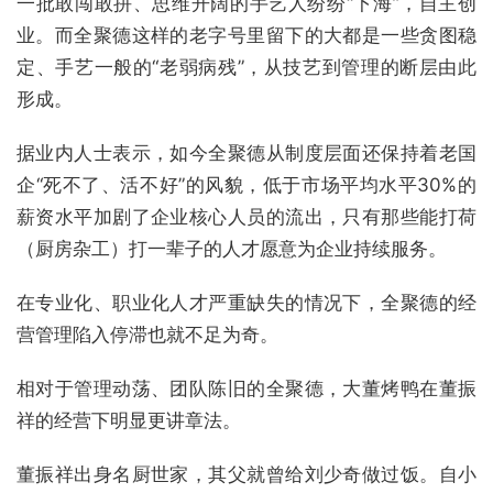
一批敢闯敢拼、思维开阔的手艺人纷纷“下海”，自主创
业。而全聚德这样的老字号里留下的大都是一些贪图稳
定、手艺一般的“老弱病残”，从技艺到管理的断层由此
形成。
据业内人士表示，如今全聚德从制度层面还保持着老国
企“死不了、活不好”的风貌，低于市场平均水平30%的
薪资水平加剧了企业核心人员的流出，只有那些能打荷
（厨房杂工）打一辈子的人才愿意为企业持续服务。
在专业化、职业化人才严重缺失的情况下，全聚德的经
营管理陷入停滞也就不足为奇。
相对于管理动荡、团队陈旧的全聚德，大董烤鸭在董振
祥的经营下明显更讲章法。
董振祥出身名厨世家，其父就曾给刘少奇做过饭。自小