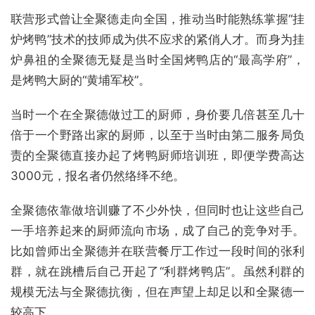
联营形式曾让全聚德走向全国，推动当时能熟练掌握“挂
炉烤鸭”技术的技师成为供不应求的紧俏人才。而身为挂
炉鼻祖的全聚德无疑是当时全国烤鸭店的“最高学府”，
是烤鸭大厨的“黄埔军校”。
当时一个在全聚德做过工的厨师，身价要几倍甚至几十
倍于一个野路出家的厨师，以至于当时由第二服务局负
责的全聚德直接办起了烤鸭厨师培训班，即便学费高达
3000元，报名者仍然络绎不绝。
全聚德依靠做培训赚了不少外快，但同时也让这些自己
一手培养起来的厨师流向市场，成了自己的竞争对手。
比如曾师出全聚德并在联营餐厅工作过一段时间的张利
群，就在跳槽后自己开起了“利群烤鸭店”。虽然利群的
规模无法与全聚德抗衡，但在声望上却足以和全聚德一
较高下。