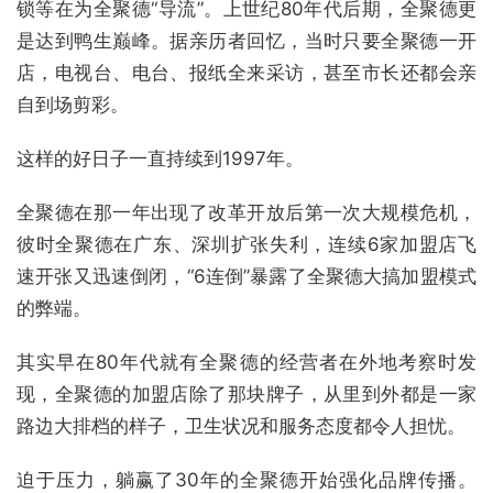
锁等在为全聚德“导流”。上世纪80年代后期，全聚德更
是达到鸭生巅峰。据亲历者回忆，当时只要全聚德一开
店，电视台、电台、报纸全来采访，甚至市长还都会亲
自到场剪彩。
这样的好日子一直持续到1997年。
全聚德在那一年出现了改革开放后第一次大规模危机，
彼时全聚德在广东、深圳扩张失利，连续6家加盟店飞
速开张又迅速倒闭，“6连倒”暴露了全聚德大搞加盟模式
的弊端。
其实早在80年代就有全聚德的经营者在外地考察时发
现，全聚德的加盟店除了那块牌子，从里到外都是一家
路边大排档的样子，卫生状况和服务态度都令人担忧。
迫于压力，躺赢了30年的全聚德开始强化品牌传播。