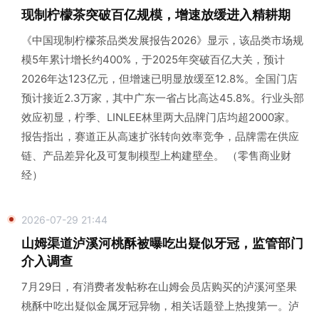
现制柠檬茶突破百亿规模，增速放缓进入精耕期
《中国现制柠檬茶品类发展报告2026》显示，该品类市场规
模5年累计增长约400%，于2025年突破百亿大关，预计
2026年达123亿元，但增速已明显放缓至12.8%。全国门店
预计接近2.3万家，其中广东一省占比高达45.8%。行业头部
效应初显，柠季、LINLEE林里两大品牌门店均超2000家。
报告指出，赛道正从高速扩张转向效率竞争，品牌需在供应
链、产品差异化及可复制模型上构建壁垒。 （零售商业财
经）
2026-07-29 21:44
山姆渠道泸溪河桃酥被曝吃出疑似牙冠，监管部门
介入调查
7月29日，有消费者发帖称在山姆会员店购买的泸溪河坚果
桃酥中吃出疑似金属牙冠异物，相关话题登上热搜第一。泸