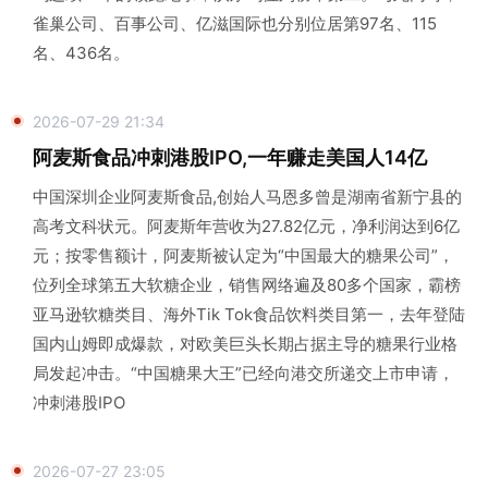
雀巢公司、百事公司、亿滋国际也分别位居第97名、115
名、436名。
2026-07-29 21:34
阿麦斯食品冲刺港股IPO,一年赚走美国人14亿
中国深圳企业阿麦斯食品,创始人马恩多曾是湖南省新宁县的
高考文科状元。阿麦斯年营收为27.82亿元，净利润达到6亿
元；按零售额计，阿麦斯被认定为“中国最大的糖果公司”，
位列全球第五大软糖企业，销售网络遍及80多个国家，霸榜
亚马逊软糖类目、海外Tik Tok食品饮料类目第一，去年登陆
国内山姆即成爆款，对欧美巨头长期占据主导的糖果行业格
局发起冲击。“中国糖果大王”已经向港交所递交上市申请，
冲刺港股IPO
2026-07-27 23:05