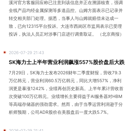
溪河官方客服回应称已注意到该信息并正在溯源核查，强调
全线产品均经金属探测等多道品控。山姆方面表示已记录并
转交相关部门处理。据悉，当事人与山姆就赔偿未达成一
致，已向12315平台投诉。大连市西岗区市监局表示已受理
投诉，执法人员正对涉事门店进行调查取证。 （北京商报）
2026-07-29 21:43
SK海力士上半年营业利润飙涨557%股价盘后大跌
7月29日，SK海力士发布2026财年二季度财报，营收79.3
万亿韩元，营业利润60.5万亿韩元，同比大增557%，净利
润更是暴涨1242%，业绩再创历史新高。上半年累计营收首
次突破100万亿韩元。业绩增长主要得益于AI服务器对HBM
等高端存储器的强劲需求。然而，由于当季运营利润逊于分
析师预期，公司ADR股价在美股盘后一度大跌5.7%。
2026-07-29 21:41