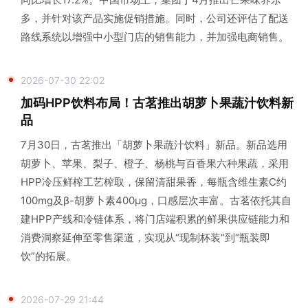
多，并针对该产品实施促销措施。同时，公司还评估了配送
路线系统以增强中小型门店的销售能力，并加强电商销售。
2026-07-30 22:02
加码HPP饮料布局！古茗推出胡萝卜果蔬汁饮料新
品
7月30日，古茗推出「胡萝卜果蔬汁饮料」新品。新品选用
胡萝卜、苹果、梨子、橙子、杨桃与百香果六种果蔬，采用
HPP冷压鲜榨工艺榨取，保留清甜果香，每瓶含维生素C约
100mg及β-胡萝卜素400μg，口感层次丰富。古茗依托其自
建HPP产线和冷链体系，将门店端积累的鲜果供应链能力和
消费洞察延伸至零售渠道，实现从“现制杯装”到“瓶装即
饮”的拓展。
2026-07-29 21:44